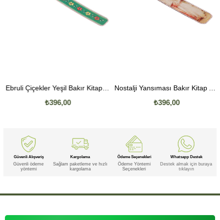
Ebruli Çiçekler Yeşil Bakır Kitap Ayracı
Nostalji Yansıması Bakır Kitap Ayracı
₺396,00
₺396,00
Güvenli Alışveriş
Kargolama
Ödeme Seçenekleri
Whatsapp Destek
Güvenli ödeme
Sağlam paketleme ve hızlı
Ödeme Yöntemi
Destek almak için buraya
yöntemi
kargolama
Seçenekleri
tıklayın