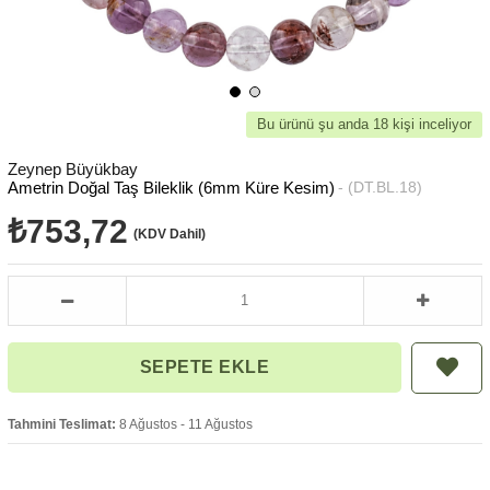
Bu ürünü şu anda 18 kişi inceliyor
Zeynep Büyükbay
Ametrin Doğal Taş Bileklik (6mm Küre Kesim)
(DT.BL.18)
₺753,72
(KDV Dahil)
Tahmini Teslimat:
8 Ağustos - 11 Ağustos