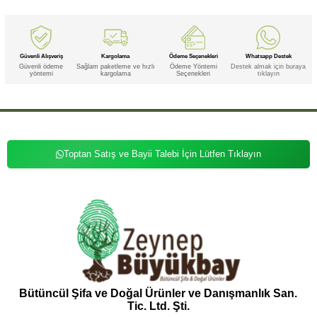
Güvenli Alışveriş
Kargolama
Ödeme Seçenekleri
Whatsapp Destek
Güvenli ödeme
Sağlam paketleme ve hızlı
Ödeme Yöntemi
Destek almak için buraya
yöntemi
kargolama
Seçenekleri
tıklayın
Toptan Satış ve Bayii Talebi İçin Lütfen Tıklayın
Bütüncül Şifa ve Doğal Ürünler ve Danışmanlık San.
Tic. Ltd. Şti.