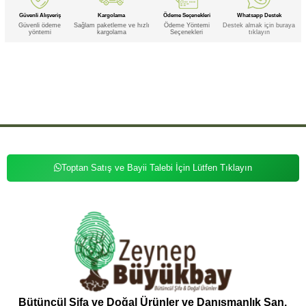
Güvenli Alışveriş
Kargolama
Ödeme Seçenekleri
Whatsapp Destek
Güvenli ödeme
Sağlam paketleme ve hızlı
Ödeme Yöntemi
Destek almak için buraya
yöntemi
kargolama
Seçenekleri
tıklayın
Etiketler
,
,
,
,
,
,
7li Çakra
7li Çakra Doğal
7li Çakra Doğal Taş
7li Çakra Doğal Taş Seti
7li Çakra Doğal Seti
7li Çakra Taş
7li
,
,
,
,
,
,
,
,
Çakra Taş Seti
7li Çakra Seti
7li Doğal
7li Doğal Taş
7li Doğal Taş Seti
7li Doğal Seti
7li Taş
7li Taş Seti
,
,
,
,
,
,
,
7li Seti
Çakra
Çakra Doğal
Çakra Doğal Taş
Çakra Doğal Taş Seti
Çakra Doğal Seti
Çakra Taş
Çakra
,
,
,
,
,
,
,
,
Taş Seti
Çakra Seti
Doğal
Doğal Taş
Doğal Taş Seti
Doğal Seti
Taş Seti
Seti
Toptan Satış ve Bayii Talebi İçin Lütfen Tıklayın
Bütüncül Şifa ve Doğal Ürünler ve Danışmanlık San.